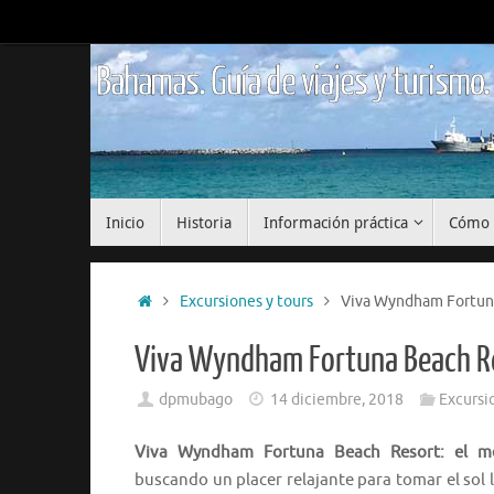
Saltar
al
contenido
Bahamas. Guía de viajes y turismo.
Saltar
Inicio
Historia
Información práctica
Cómo 
al
contenido
Inicio
Excursiones y tours
Viva Wyndham Fortuna 
Viva Wyndham Fortuna Beach Res
dpmubago
14 diciembre, 2018
Excursi
Viva Wyndham Fortuna Beach Resort: el me
buscando un placer relajante para tomar el sol l