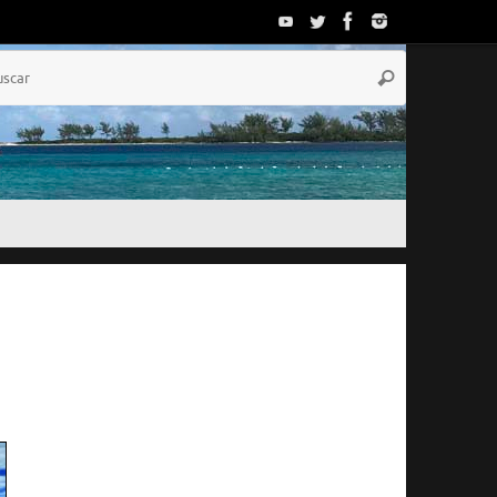
Búsqueda
Buscar
para:
El Tiempo
Nassau, BS
10:25,
Ago 7, 2026
29
°C