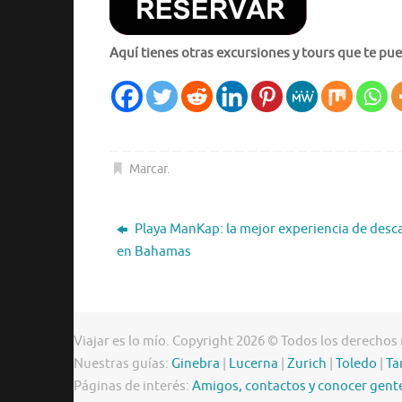
Aquí tienes otras excursiones y tours que te pue
Marcar
.
Playa ManKap: la mejor experiencia de desc
en Bahamas
Viajar es lo mío. Copyright 2026 © Todos los derechos
Nuestras guías:
Ginebra
|
Lucerna
|
Zurich
|
Toledo
|
Ta
Páginas de interés:
Amigos, contactos y conocer gent