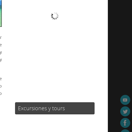
Lluvia Moderada
Ráfagas de viento:
19 mph
Clouds:
67%
r
Visibilidad:
10 km
e
Amanecer:
06:39
y
Atardecer:
19:50
y
75 %
1019 mb
17 mph
e
Weather from OpenWeatherMap
o
o
Excursiones y tours