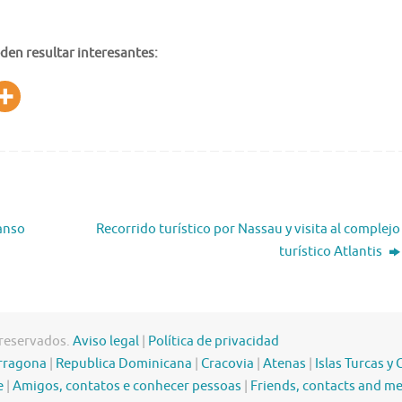
den resultar interesantes:
anso
Recorrido turístico por Nassau y visita al complejo
turístico Atlantis
 reservados.
Aviso legal
|
Política de privacidad
rragona
|
Republica Dominicana
|
Cracovia
|
Atenas
|
Islas Turcas y 
e
|
Amigos, contatos e conhecer pessoas
|
Friends, contacts and m