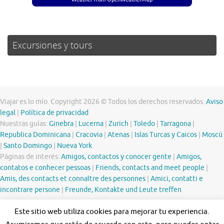
Excursiones y tours
Viajar es lo mío. Copyright 2026 © Todos los derechos reservados.
Aviso
legal
|
Política de privacidad
Nuestras guías:
Ginebra
|
Lucerna
|
Zurich
|
Toledo
|
Tarragona
|
Republica Dominicana
|
Cracovia
|
Atenas
|
Islas Turcas y Caicos
|
Moscú
|
Santo Domingo
|
Nueva York
Páginas de interés:
Amigos, contactos y conocer gente
|
Amigos,
contatos e conhecer pessoas
|
Friends, contacts and meet people
|
Amis, des contacts et connaître des personnes
|
Amici, contatti e
incontrare persone
|
Freunde, Kontakte und Leute treffen
Este sitio web utiliza cookies para mejorar tu experiencia.