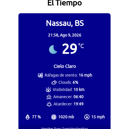
El Tiempo
Nassau, BS
21:58,
Ago 9, 2026
29
°C
Cielo Claro
Ráfagas de viento:
16 mph
Clouds:
6%
Visibilidad:
10 km
Amanecer:
06:40
Atardecer:
19:49
77 %
1020 mb
15 mph
Weather from OpenWeatherMap