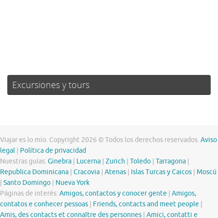
74 %
1018 mb
19 mph
Weather from OpenWeatherMap
Excursiones y tours
Viajar es lo mío. Copyright 2026 © Todos los derechos reservados.
Aviso
legal
|
Política de privacidad
Nuestras guías:
Ginebra
|
Lucerna
|
Zurich
|
Toledo
|
Tarragona
|
Republica Dominicana
|
Cracovia
|
Atenas
|
Islas Turcas y Caicos
|
Moscú
|
Santo Domingo
|
Nueva York
Páginas de interés:
Amigos, contactos y conocer gente
|
Amigos,
contatos e conhecer pessoas
|
Friends, contacts and meet people
|
Amis, des contacts et connaître des personnes
|
Amici, contatti e