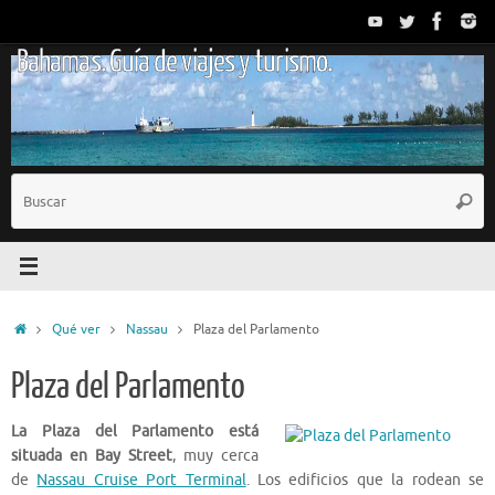
Saltar
al
Bahamas. Guía de viajes y turismo.
contenido
B
Busc
p
Inicio
Qué ver
Nassau
Plaza del Parlamento
Plaza del Parlamento
La Plaza del Parlamento está
situada en Bay Street
, muy cerca
de
Nassau Cruise Port Terminal
. Los edificios que la rodean se