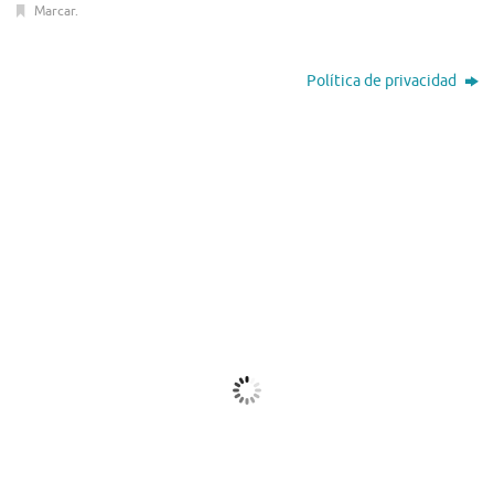
Marcar
.
Política de privacidad
El Tiempo
Nassau, BS
18:42,
Ago 6, 2026
29
°C
Algo De Nubes
Ráfagas de viento:
17 mph
Clouds:
15%
Visibilidad:
10 km