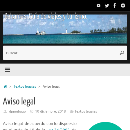
Saltar
al
Bahamas. Guía de viajes y turismo.
contenido
B
Busc
p
Inicio
Textos legales
Aviso legal
Aviso legal
dpmubago
10 diciembre, 2018
Textos legales
Aviso legal: de acuerdo con lo dispuesto