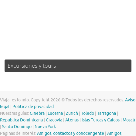
Amanecer:
06:39
Atardecer:
19:51
76 %
1017 mb
16 mph
Weather from OpenWeatherMap
Excursiones y tours
Viajar es lo mío. Copyright 2026 © Todos los derechos reservados.
Aviso
legal
|
Política de privacidad
Nuestras guías:
Ginebra
|
Lucerna
|
Zurich
|
Toledo
|
Tarragona
|
Republica Dominicana
|
Cracovia
|
Atenas
|
Islas Turcas y Caicos
|
Moscú
|
Santo Domingo
|
Nueva York
Páginas de interés:
Amigos, contactos y conocer gente
|
Amigos,