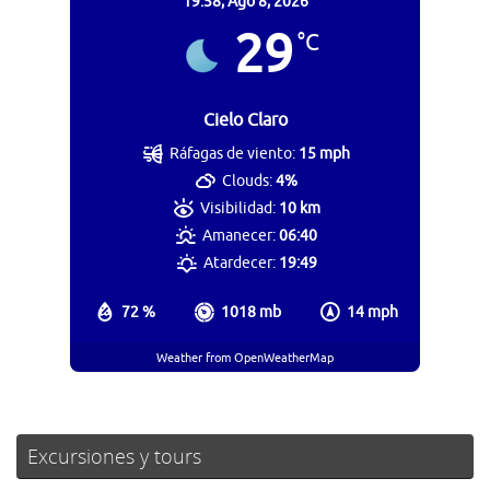
19:58,
Ago 8, 2026
29
°C
Cielo Claro
Ráfagas de viento:
15 mph
Clouds:
4%
Visibilidad:
10 km
Amanecer:
06:40
Atardecer:
19:49
72 %
1018 mb
14 mph
Weather from OpenWeatherMap
Excursiones y tours