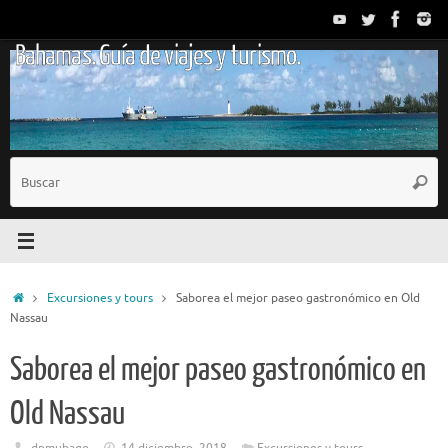
Saltar
al
Bahamas. Guía de viajes y turismo.
contenido
B
Busc
p
Inicio
Excursiones y tours
Saborea el mejor paseo gastronómico en Old
Nassau
Saborea el mejor paseo gastronómico en
Old Nassau