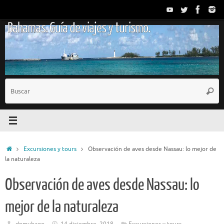
Saltar
al
Bahamas. Guía de viajes y turismo.
contenido
B
Busc
p
Inicio
Excursiones y tours
Observación de aves desde Nassau: lo mejor de
la naturaleza
Observación de aves desde Nassau: lo
mejor de la naturaleza