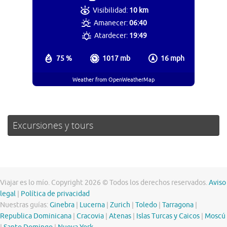
Visibilidad:
10 km
Amanecer:
06:40
Atardecer:
19:49
75 %
1017 mb
16 mph
Weather from OpenWeatherMap
Excursiones y tours
Viajar es lo mío. Copyright 2026 © Todos los derechos reservados.
Aviso
legal
|
Política de privacidad
Nuestras guías:
Ginebra
|
Lucerna
|
Zurich
|
Toledo
|
Tarragona
|
Republica Dominicana
|
Cracovia
|
Atenas
|
Islas Turcas y Caicos
|
Moscú