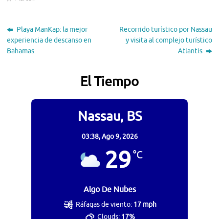
Playa ManKap: la mejor
Recorrido turístico por Nassau
experiencia de descanso en
y visita al complejo turístico
Bahamas
Atlantis
El Tiempo
Nassau, BS
03:38,
Ago 9, 2026
29
°C
Algo De Nubes
Ráfagas de viento:
17 mph
Clouds:
17%