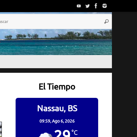
Búsqueda
Buscar
para:
El Tiempo
Nassau, BS
09:59,
Ago 6, 2026
29
°C