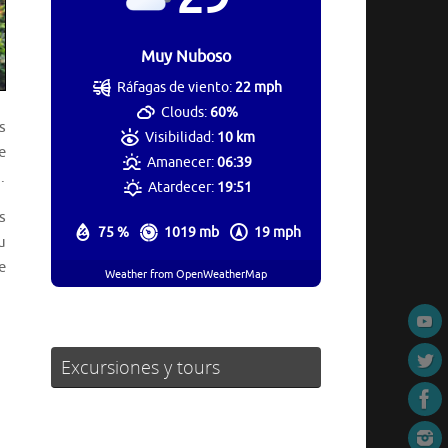
Muy Nuboso
Ráfagas de viento:
22 mph
Clouds:
60%
s
Visibilidad:
10 km
e
Amanecer:
06:39
.
Atardecer:
19:51
s
75 %
1019 mb
19 mph
u
e
Weather from OpenWeatherMap
Excursiones y tours