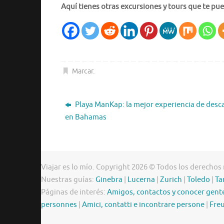
Aquí tienes otras excursiones y tours que te pue
Marcar
.
Playa ManKap: la mejor experiencia de desc
en Bahamas
Viajar es lo mío. Copyright 2026 © Todos los derechos
Nuestras guías:
Ginebra
|
Lucerna
|
Zurich
|
Toledo
|
Ta
Páginas de interés:
Amigos, contactos y conocer gent
personnes
|
Amici, contatti e incontrare persone
|
Freu