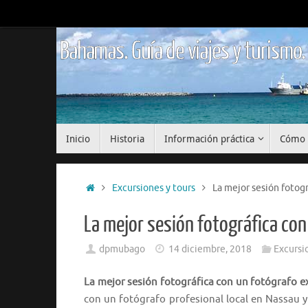
Saltar
al
contenido
Bahamas. Guía de viajes y turismo.
Saltar
Inicio
Historia
Información práctica
Cómo 
al
contenido
Inicio
Excursiones y tours
La mejor sesión fotog
La mejor sesión fotográfica co
dpmubago
14 diciembre, 2018
Excursi
La mejor sesión fotográfica con un fotógrafo 
con un fotógrafo profesional local en Nassau