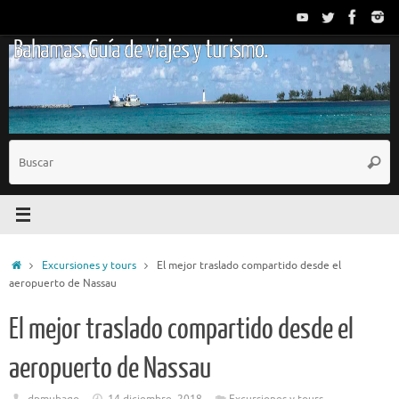
Saltar
al
Bahamas. Guía de viajes y turismo.
contenido
B
Busc
p
Inicio
Excursiones y tours
El mejor traslado compartido desde el
aeropuerto de Nassau
El mejor traslado compartido desde el
aeropuerto de Nassau