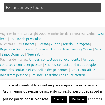
Excursiones y tours
Viajar es lo mío. Copyright 2026 © Todos los derechos reservados.
Aviso
legal
|
Política de privacidad
Nuestras guías:
Ginebra
|
Lucerna
|
Zurich
|
Toledo
|
Tarragona
|
Republica Dominicana
|
Cracovia
|
Atenas
|
Islas Turcas y Caicos
|
Moscú
|
Santo Domingo
|
Nueva York
Páginas de interés:
Amigos, contactos y conocer gente
|
Amigos,
contatos e conhecer pessoas
|
Friends, contacts and meet people
|
Amis, des contacts et connaître des personnes
|
Amici, contatti e
incontrare persone
|
Freunde, Kontakte und Leute treffen
Este sitio web utiliza cookies para mejorar tu experiencia.
Asumiremos que estás de acuerdo con esto, pero puedes optar
por no participar si lo deseas.
Leer más
Aceptar
Rechazar
Funciona con
Tempera
&
WordPress.