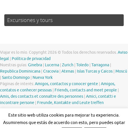
Excursiones y tours
Viajar es lo mío. Copyright 2026 © Todos los derechos reservados.
Aviso
legal
|
Política de privacidad
Nuestras guías:
Ginebra
|
Lucerna
|
Zurich
|
Toledo
|
Tarragona
|
Republica Dominicana
|
Cracovia
|
Atenas
|
Islas Turcas y Caicos
|
Moscú
|
Santo Domingo
|
Nueva York
Páginas de interés:
Amigos, contactos y conocer gente
|
Amigos,
contatos e conhecer pessoas
|
Friends, contacts and meet people
|
Amis, des contacts et connaître des personnes
|
Amici, contatti e
incontrare persone
|
Freunde, Kontakte und Leute treffen
Este sitio web utiliza cookies para mejorar tu experiencia.
Asumiremos que estás de acuerdo con esto, pero puedes optar