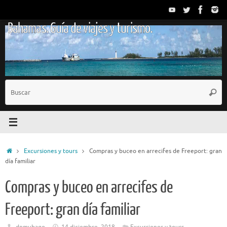
Saltar
al
Bahamas. Guía de viajes y turismo.
contenido
B
Busc
p
Inicio
Excursiones y tours
Compras y buceo en arrecifes de Freeport: gran
día familiar
Compras y buceo en arrecifes de
Freeport: gran día familiar