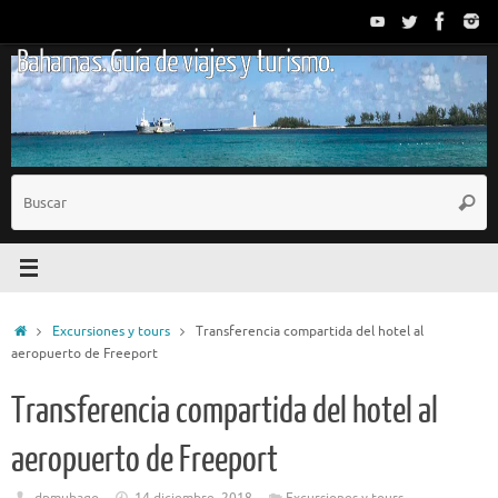
Saltar
al
Bahamas. Guía de viajes y turismo.
contenido
B
Busc
p
Inicio
Excursiones y tours
Transferencia compartida del hotel al
aeropuerto de Freeport
Transferencia compartida del hotel al
aeropuerto de Freeport