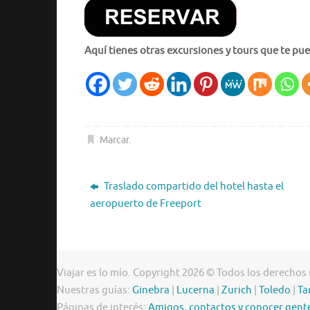
Aquí tienes otras excursiones y tours que te pue
Marcar
.
Traslado compartido del hotel hasta el
aeropuerto de Freeport
Viajar es lo mío. Copyright 2026 © Todos los derechos
Nuestras guías:
Ginebra
|
Lucerna
|
Zurich
|
Toledo
|
Ta
Páginas de interés:
Amigos, contactos y conocer gent