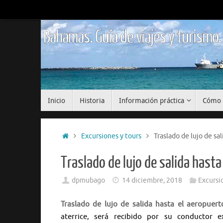
Saltar
al
contenido
Bahamas. Guía de viajes y turismo.
Saltar
Inicio
Historia
Información práctica
Cómo 
al
contenido
Inicio
Excursiones y tours
Traslado de lujo de sa
Traslado de lujo de salida hast
dpmubago
14 diciembre, 2018
Excursi
Traslado de lujo de salida hasta el aeropuer
aterrice, será recibido por su conductor 