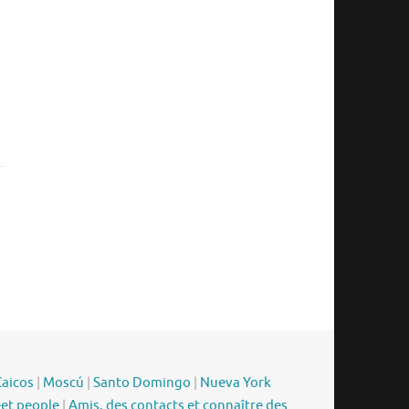
Caicos
|
Moscú
|
Santo Domingo
|
Nueva York
eet people
|
Amis, des contacts et connaître des