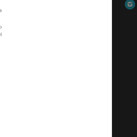
a
o
l