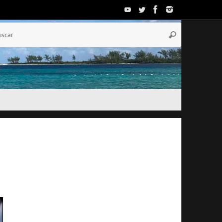
Búsqueda
Buscar
para:
El Tiempo
Nassau, BS
23:22,
Ago 5, 2026
29
°C