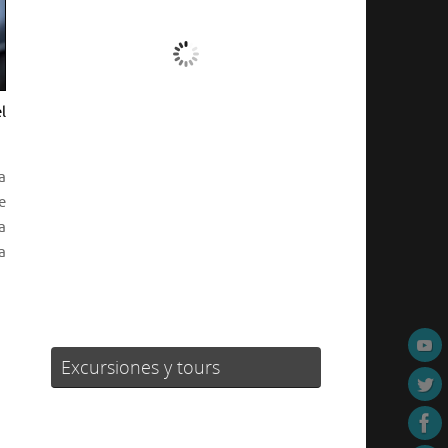
Nubes
Ráfagas de viento:
20 mph
l
Clouds:
93%
Visibilidad:
10 km
Amanecer:
06:38
a
Atardecer:
19:51
e
a
74 %
1018 mb
18 mph
a
Weather from OpenWeatherMap
Excursiones y tours