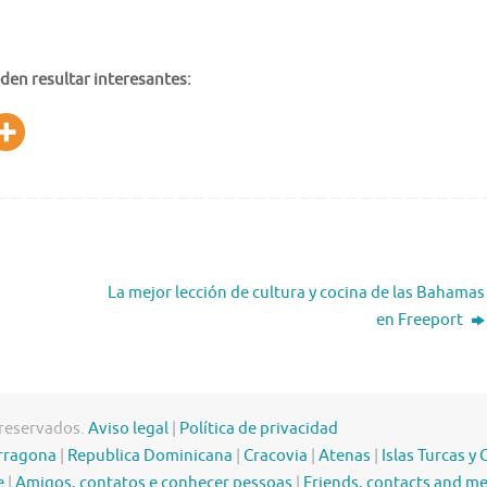
den resultar interesantes:
La mejor lección de cultura y cocina de las Bahamas
en Freeport
 reservados.
Aviso legal
|
Política de privacidad
rragona
|
Republica Dominicana
|
Cracovia
|
Atenas
|
Islas Turcas y 
e
|
Amigos, contatos e conhecer pessoas
|
Friends, contacts and m