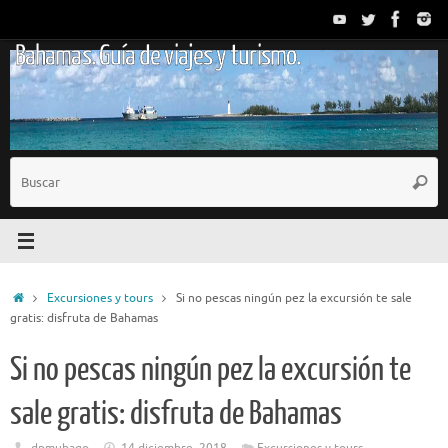
Saltar
al
Bahamas. Guía de viajes y turismo.
contenido
B
Busc
p
Inicio
Excursiones y tours
Si no pescas ningún pez la excursión te sale
gratis: disfruta de Bahamas
Si no pescas ningún pez la excursión te
sale gratis: disfruta de Bahamas