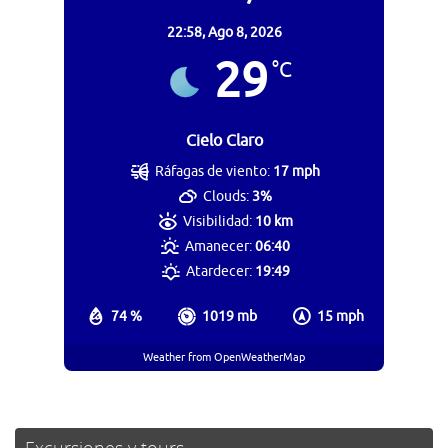
22:58,
Ago 8, 2026
29
°C
Cielo Claro
Ráfagas de viento:
17 mph
Clouds:
3%
Visibilidad:
10 km
Amanecer:
06:40
Atardecer:
19:49
74 %
1019 mb
15 mph
Weather from OpenWeatherMap
Excursiones y tours