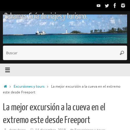
Saltar
al
Bahamas. Guía de viajes y turismo.
contenido
B
Busc
p
Inicio
Excursiones y tours
La mejor excursión a la cueva en el extremo
este desde Freeport
La mejor excursión a la cueva en el
extremo este desde Freeport