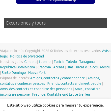
Weather from OpenWeatherMap
Excursiones y tours
Viajar es lo mío. Copyright 2026 © Todos los derechos reservados.
Aviso
legal
|
Política de privacidad
Nuestras guías:
Ginebra
|
Lucerna
|
Zurich
|
Toledo
|
Tarragona
|
Republica Dominicana
|
Cracovia
|
Atenas
|
Islas Turcas y Caicos
|
Moscú
|
Santo Domingo
|
Nueva York
Páginas de interés:
Amigos, contactos y conocer gente
|
Amigos,
contatos e conhecer pessoas
|
Friends, contacts and meet people
|
Amis, des contacts et connaître des personnes
|
Amici, contatti e
incontrare persone
|
Freunde, Kontakte und Leute treffen
Este sitio web utiliza cookies para mejorar tu experiencia.