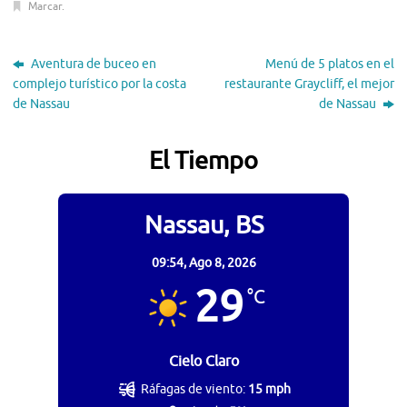
Marcar
.
Aventura de buceo en
Menú de 5 platos en el
complejo turístico por la costa
restaurante Graycliff, el mejor
de Nassau
de Nassau
El Tiempo
Nassau, BS
09:54,
Ago 8, 2026
29
°C
Cielo Claro
Ráfagas de viento:
15 mph