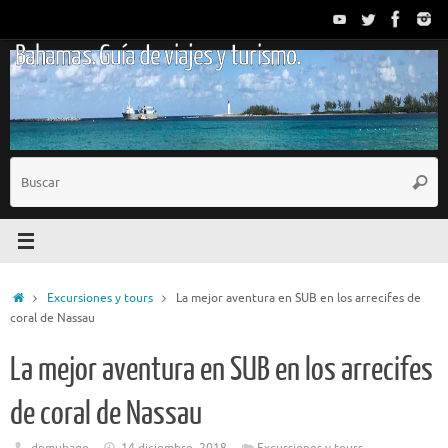
Saltar
al
Bahamas. Guía de viajes y turismo.
contenido
B
Busc
p
Inicio
Excursiones y tours
La mejor aventura en SUB en los arrecifes de
coral de Nassau
La mejor aventura en SUB en los arrecifes
de coral de Nassau