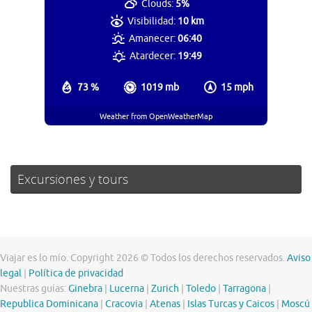
Clouds:
5%
Visibilidad:
10 km
Amanecer:
06:40
Atardecer:
19:49
73 %
1019 mb
15 mph
Weather from OpenWeatherMap
Excursiones y tours
Viajar es lo mío. Copyright 2026 © Todos los derechos reservados.
Aviso
legal
|
Política de privacidad
Nuestras guías:
Ginebra
|
Lucerna
|
Zurich
|
Toledo
|
Tarragona
|
Republica Dominicana
|
Cracovia
|
Atenas
|
Islas Turcas y Caicos
|
Moscú