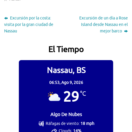
Excursión por la costa:
Excursión de un día a Rose
visita por la gran ciudad de
Island desde Nassau en el
Nassau
mejor barco
El Tiempo
Nassau, BS
06:53,
Ago 9, 2026
29
°C
Algo De Nubes
Ráfagas de viento:
18 mph
Clouds:
14%