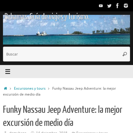
Saltar
al
Bahamas. Guía de viajes y turismo.
contenido
B
Busc
p
Inicio
Excursiones y tours
Funky Nassau Jeep Adventure: la mejor
excursión de medio día
Funky Nassau Jeep Adventure: la mejor
excursión de medio día