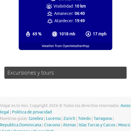
Visibilidad:
10 km
Amanecer:
06:40
Atardecer:
19:49
69 %
1018 mb
17 mph
Weather from OpenWeatherMap
Excursiones y tours
Viajar es lo mío. Copyright 2026 © Todos los derechos reservados.
Aviso
legal
|
Política de privacidad
Nuestras guías:
Ginebra
|
Lucerna
|
Zurich
|
Toledo
|
Tarragona
|
Republica Dominicana
|
Cracovia
|
Atenas
|
Islas Turcas y Caicos
|
Moscú