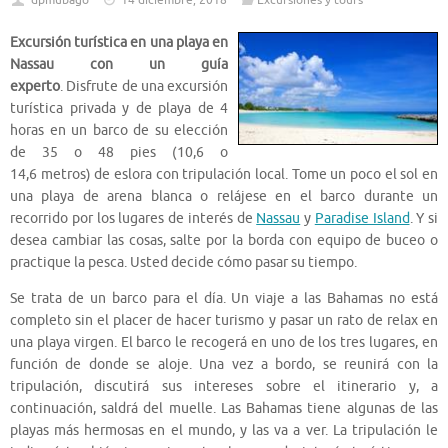
dpmubago
14 diciembre, 2018
Excursiones y tours
Excursión turística en una playa en
Nassau con un guía
experto
. Disfrute de una excursión
turística privada y de playa de 4
horas en un barco de su elección
de 35 o 48 pies (10,6 o
14,6 metros) de eslora con tripulación local. Tome un poco el sol en
una playa de arena blanca o relájese en el barco durante un
recorrido por los lugares de interés de
Nassau
y
Paradise Island
. Y si
desea cambiar las cosas, salte por la borda con equipo de buceo o
practique la pesca. Usted decide cómo pasar su tiempo.
Se trata de un barco para el día. Un viaje a las Bahamas no está
completo sin el placer de hacer turismo y pasar un rato de relax en
una playa virgen. El barco le recogerá en uno de los tres lugares, en
función de donde se aloje. Una vez a bordo, se reunirá con la
tripulación, discutirá sus intereses sobre el itinerario y, a
continuación, saldrá del muelle. Las Bahamas tiene algunas de las
playas más hermosas en el mundo, y las va a ver. La tripulación le