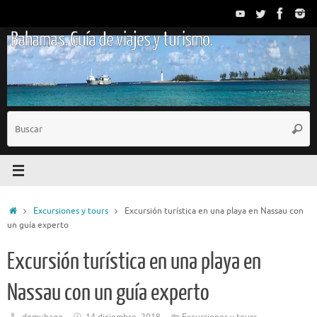
Saltar
al
Bahamas. Guía de viajes y turismo.
contenido
B
Busc
p
Inicio
Excursiones y tours
Excursión turística en una playa en Nassau con
un guía experto
Excursión turística en una playa en
Nassau con un guía experto