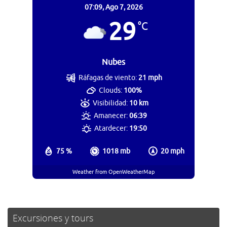
07:09,
Ago 7, 2026
29
°C
Nubes
Ráfagas de viento:
21 mph
Clouds:
100%
Visibilidad:
10 km
Amanecer:
06:39
Atardecer:
19:50
75 %
1018 mb
20 mph
Weather from OpenWeatherMap
Excursiones y tours