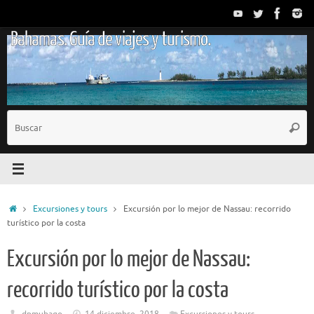
Saltar
al
Bahamas. Guía de viajes y turismo.
contenido
B
Busc
p
Inicio
Excursiones y tours
Excursión por lo mejor de Nassau: recorrido
turístico por la costa
Excursión por lo mejor de Nassau:
recorrido turístico por la costa