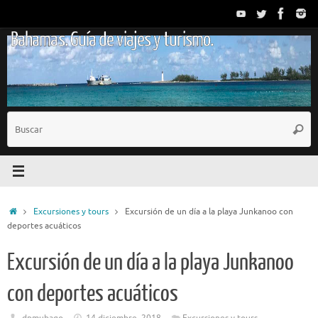
Saltar
al
Bahamas. Guía de viajes y turismo.
contenido
B
Busc
p
Inicio
Excursiones y tours
Excursión de un día a la playa Junkanoo con
deportes acuáticos
Excursión de un día a la playa Junkanoo
con deportes acuáticos