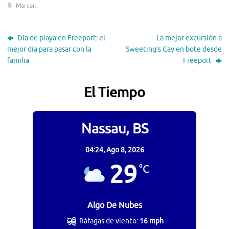
Marcar
.
Día de playa en Freeport: el
La mejor excursión a
mejor día para pasar con la
Sweeting’s Cay en bote desde
familia
Freeport
El Tiempo
Nassau, BS
04:24,
Ago 8, 2026
29
°C
Algo De Nubes
Ráfagas de viento:
16 mph