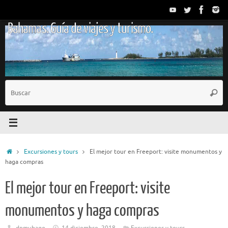
Saltar
al
Bahamas. Guía de viajes y turismo.
contenido
B
Busc
p
Inicio
Excursiones y tours
El mejor tour en Freeport: visite monumentos y
haga compras
El mejor tour en Freeport: visite
monumentos y haga compras