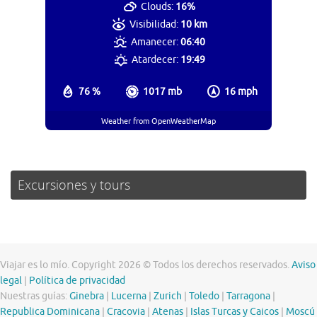
Clouds:
16%
Visibilidad:
10 km
Amanecer:
06:40
Atardecer:
19:49
76 %
1017 mb
16 mph
Weather from OpenWeatherMap
Excursiones y tours
Viajar es lo mío. Copyright 2026 © Todos los derechos reservados.
Aviso
legal
|
Política de privacidad
Nuestras guías:
Ginebra
|
Lucerna
|
Zurich
|
Toledo
|
Tarragona
|
Republica Dominicana
|
Cracovia
|
Atenas
|
Islas Turcas y Caicos
|
Moscú