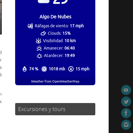
Algo De Nubes
Ráfagas de viento:
17 mph
Clouds:
15%
Visibilidad:
10 km
Amanecer:
06:40
d
Atardecer:
19:49
r
a
74 %
1018 mb
15 mph
á
Weather from OpenWeatherMap
n
s
Excursiones y tours