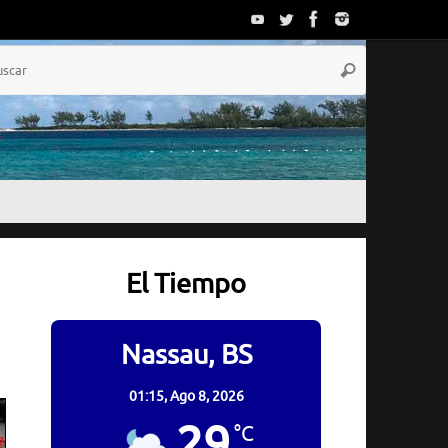
Búsqueda
Buscar
para:
El Tiempo
Nassau, BS
01:15,
Ago 8, 2026
29
°C