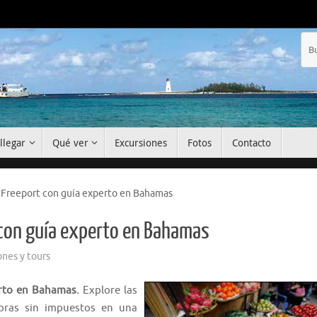
llegar
Qué ver
Excursiones
Fotos
Contacto
r Freeport con guía experto en Bahamas
t con guía experto en Bahamas
ones y tours
erto en Bahamas.
Explore las
mpras sin impuestos en una