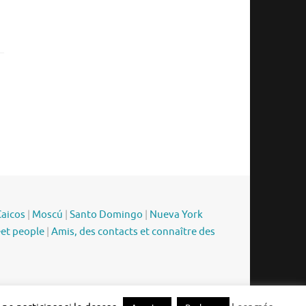
Caicos
|
Moscú
|
Santo Domingo
|
Nueva York
eet people
|
Amis, des contacts et connaître des
Funciona con
Tempera
&
WordPress.