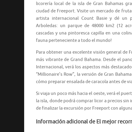
licorería local de la isla de Gran Bahamas gra
ciudad de Freeport. Visite un mercado de frutas 
artista internacional Count Basie y dé un 
Arboledas: un parque de 48000 km2 (12 acre
cascadas y una pintoresca capilla en una coli
fauna perteneciente a todo el mundo!
Para obtener una excelente visión general de Fr
más vibrante de Grand Bahama. Desde el panora
Internacional, verá los aspectos más destacados
“Millionaire’s Row”, la versión de Gran Bahama 
cómo preparar ensalada de caracola antes de viaj
Si viaja un poco más hacia el oeste, verá el pue
la isla, donde podrá comprar licor a precios sin 
de finalizar la excursión por Freeport con algu
Información adicional de El mejor reco