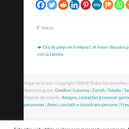
Marcar
.
Día de playa en Freeport: el mejor día para 
con la familia
Viajar es lo mío. Copyright 2026 © Todos los derechos
Nuestras guías:
Ginebra
|
Lucerna
|
Zurich
|
Toledo
|
Ta
Páginas de interés:
Amigos, contactos y conocer gent
personnes
|
Amici, contatti e incontrare persone
|
Freu