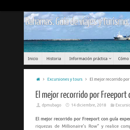
Saltar
al
contenido
Bahamas. Guía de viajes y turismo.
Saltar
Inicio
Historia
Información práctica
Cómo 
al
contenido
Inicio
Excursiones y tours
El mejor recorrido po
El mejor recorrido por Freepor
dpmubago
14 diciembre, 2018
Excursi
El mejor recorrido por Freeport con guía exp
riquezas de Millionaire’s Row” y realice co