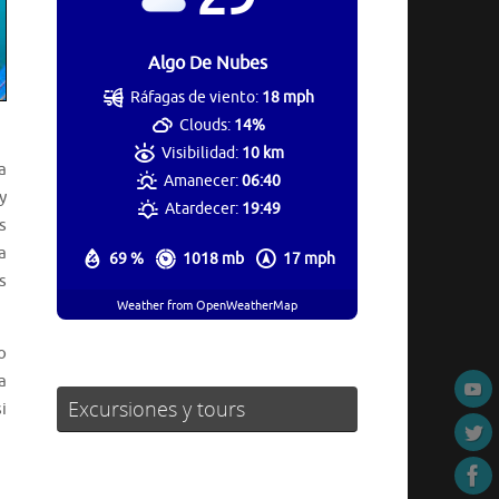
Algo De Nubes
Ráfagas de viento:
18 mph
Clouds:
14%
Visibilidad:
10 km
a
Amanecer:
06:40
y
Atardecer:
19:49
s
a
69 %
1018 mb
17 mph
s
Weather from OpenWeatherMap
o
a
Excursiones y tours
i