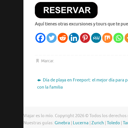
Aquí tienes otras excursiones y tours que te pue
Marcar
.
Día de playa en Freeport: el mejor día para 
con la familia
Viajar es lo mío. Copyright 2026 © Todos los derechos
Nuestras guías:
Ginebra
|
Lucerna
|
Zurich
|
Toledo
|
Ta