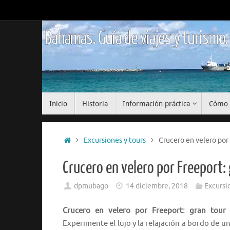
Saltar
al
contenido
Bahamas. Guía de viajes y turismo.
Saltar
Inicio
Historia
Información práctica
Cómo 
al
contenido
Inicio
Excursiones y tours
Crucero en velero por
Crucero en velero por Freeport:
dpmubago
14 diciembre, 2018
Excursi
Crucero en velero por Freeport: gran tour
Experimente el lujo y la relajación a bordo de u