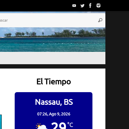
Búsqueda
Buscar
para:
El Tiempo
Nassau, BS
07:26,
Ago 9, 2026
29
°C