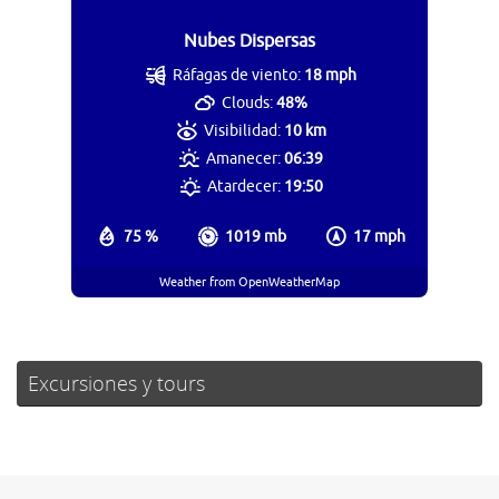
Nubes Dispersas
Ráfagas de viento:
18 mph
Clouds:
48%
Visibilidad:
10 km
Amanecer:
06:39
Atardecer:
19:50
75 %
1019 mb
17 mph
Weather from OpenWeatherMap
Excursiones y tours