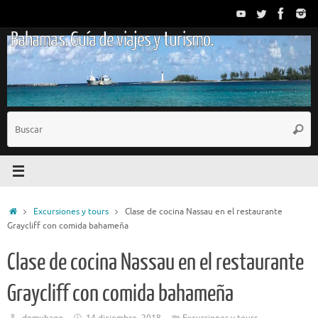
Saltar
al
Bahamas. Guía de viajes y turismo.
contenido
B
Busc
p
Inicio
Excursiones y tours
Clase de cocina Nassau en el restaurante
Graycliff con comida bahameña
Clase de cocina Nassau en el restaurante
Graycliff con comida bahameña