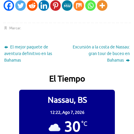
Marcar
.
El mejor paquete de
Excursión a la costa de Nassau:
aventura definitivo en las
gran tour de buceo en
Bahamas
Bahamas
El Tiempo
Nassau, BS
12:22,
Ago 7, 2026
30
°C