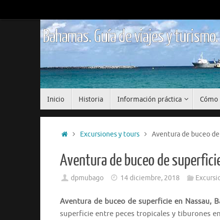
Saltar
al
contenido
Bahamas. Guía de viajes y turismo.
Saltar
Inicio
Historia
Información práctica
Cómo 
al
contenido
Inicio
Excursiones y tours
Aventura de buceo de
Aventura de buceo de superfic
dpmubago
14 diciembre, 2018
Excursi
Aventura de buceo de superficie en Nassau, 
superficie entre peces tropicales y tiburones 