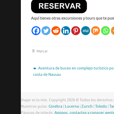
Aquí tienes otras excursiones y tours que te pue
Marcar
.
Aventura de buceo en complejo turístico por
costa de Nassau
Viajar es lo mío. Copyright 2026 © Todos los derechos
Nuestras guías:
Ginebra
|
Lucerna
|
Zurich
|
Toledo
|
Ta
Páginas de interés:
Amigos, contactos y conocer gent