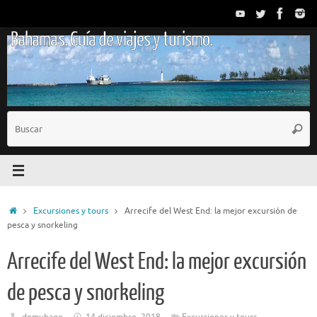
Saltar
al
Bahamas. Guía de viajes y turismo.
contenido
B
Busc
p
Inicio
Excursiones y tours
Arrecife del West End: la mejor excursión de
pesca y snorkeling
Arrecife del West End: la mejor excursión
de pesca y snorkeling