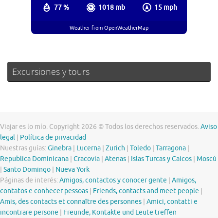
77 %
1018 mb
15 mph
Weather from OpenWeatherMap
Excursiones y tours
Viajar es lo mío. Copyright 2026 © Todos los derechos reservados.
Aviso
legal
|
Política de privacidad
Nuestras guías:
Ginebra
|
Lucerna
|
Zurich
|
Toledo
|
Tarragona
|
Republica Dominicana
|
Cracovia
|
Atenas
|
Islas Turcas y Caicos
|
Moscú
|
Santo Domingo
|
Nueva York
Páginas de interés:
Amigos, contactos y conocer gente
|
Amigos,
contatos e conhecer pessoas
|
Friends, contacts and meet people
|
Amis, des contacts et connaître des personnes
|
Amici, contatti e
incontrare persone
|
Freunde, Kontakte und Leute treffen