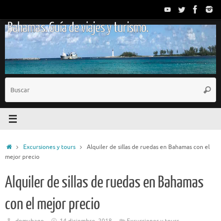
Saltar
al
Bahamas. Guía de viajes y turismo.
contenido
B
Busc
p
Inicio
Excursiones y tours
Alquiler de sillas de ruedas en Bahamas con el
mejor precio
Alquiler de sillas de ruedas en Bahamas
con el mejor precio