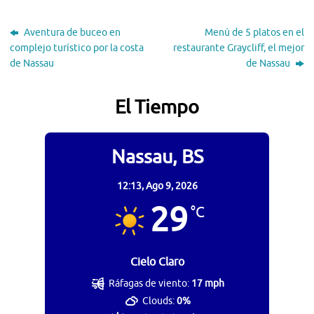
Aventura de buceo en
Menú de 5 platos en el
complejo turístico por la costa
restaurante Graycliff, el mejor
de Nassau
de Nassau
El Tiempo
Nassau, BS
12:13,
Ago 9, 2026
29
°C
Cielo Claro
Ráfagas de viento:
17 mph
Clouds:
0%