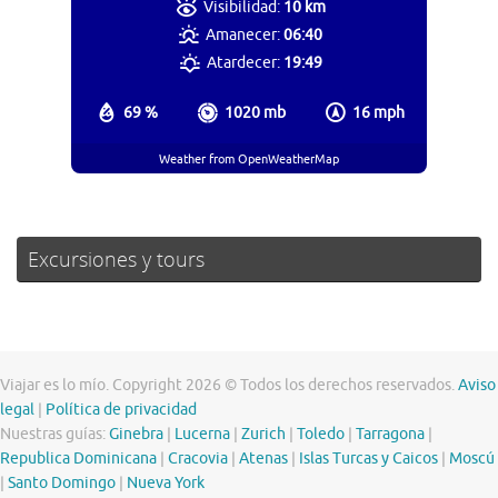
Visibilidad:
10 km
Amanecer:
06:40
Atardecer:
19:49
69 %
1020 mb
16 mph
Weather from OpenWeatherMap
Excursiones y tours
Viajar es lo mío. Copyright 2026 © Todos los derechos reservados.
Aviso
legal
|
Política de privacidad
Nuestras guías:
Ginebra
|
Lucerna
|
Zurich
|
Toledo
|
Tarragona
|
Republica Dominicana
|
Cracovia
|
Atenas
|
Islas Turcas y Caicos
|
Moscú
|
Santo Domingo
|
Nueva York